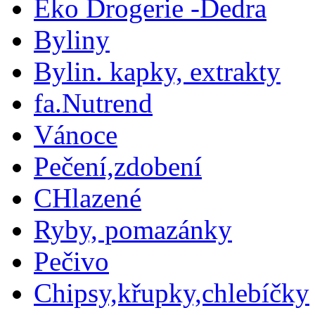
Eko Drogerie -Dedra
Byliny
Bylin. kapky, extrakty
fa.Nutrend
Vánoce
Pečení,zdobení
CHlazené
Ryby, pomazánky
Pečivo
Chipsy,křupky,chlebíčky