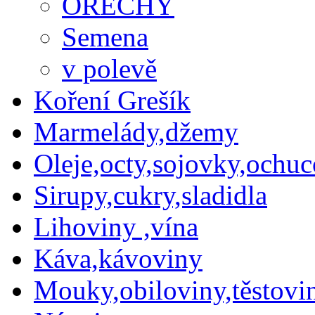
OŘECHY
Semena
v polevě
Koření Grešík
Marmelády,džemy
Oleje,octy,sojovky,ochu
Sirupy,cukry,sladidla
Lihoviny ,vína
Káva,kávoviny
Mouky,obiloviny,těstovin