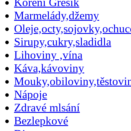
Koření Grešík
Marmelády,džemy
Oleje,octy,sojovky,ochu
Sirupy,cukry,sladidla
Lihoviny ,vína
Káva,kávoviny
Mouky,obiloviny,těstovin
Nápoje
Zdravé mlsání
Bezlepkové