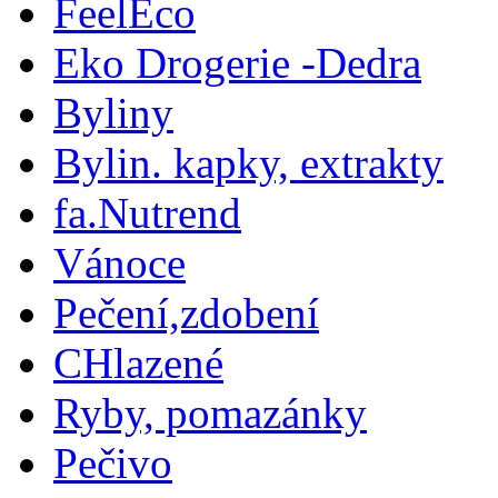
FeelEco
Eko Drogerie -Dedra
Byliny
Bylin. kapky, extrakty
fa.Nutrend
Vánoce
Pečení,zdobení
CHlazené
Ryby, pomazánky
Pečivo