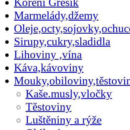
Koření Grešík
Marmelády,džemy
Oleje,octy,sojovky,ochu
Sirupy,cukry,sladidla
Lihoviny ,vína
Káva,kávoviny
Mouky,obiloviny,těstovin
Kaše.musly,vločky
Těstoviny
Luštěniny a rýže