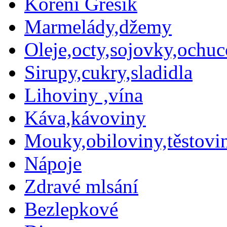
Koření Grešík
Marmelády,džemy
Oleje,octy,sojovky,ochu
Sirupy,cukry,sladidla
Lihoviny ,vína
Káva,kávoviny
Mouky,obiloviny,těstovin
Nápoje
Zdravé mlsání
Bezlepkové