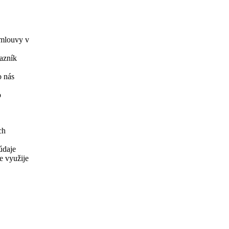
smlouvy v
kazník
o nás
o
ch
údaje
e využije