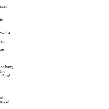
 řádem
je
vzetí a
vání
adu
dodávky)
ného
přijaté
ní
10,-kč