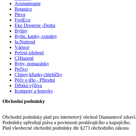
Aromaterapie
Botanico
Pleva
FeelEco
Eko Drogerie -Dedra
Byliny
Bylin. kapky, extrakty
fa.Nutrend
Vánoce
Pečení,zdobení
CHlazené
Ryby, pomazánky
Pečivo
Chipsy,křupky,chlebíčky
Péče o tělo - Přírodní
Dětská výživa
Kompoty a hotovky
Obchodní podmínky
Obchodní podmínky platí pro internetový obchod Diamantové zdraví
Podmínky upřesňují práva a povinnosti prodávajícího a kupujícího.
Platí všeobecné obchodní podmínky dle §273 obchodního zákona