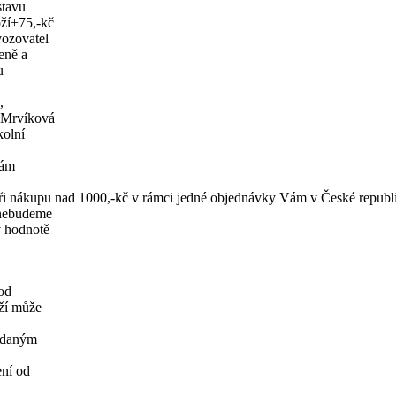
stavu
oží+75,-kč
vozovatel
eně a
u
,
a Mrvíková
kolní
Vám
ři nákupu nad 1000,-kč v rámci jedné objednávky Vám v České repu
 nebudeme
v hodnotě
od
oží může
dodaným
ení od
,