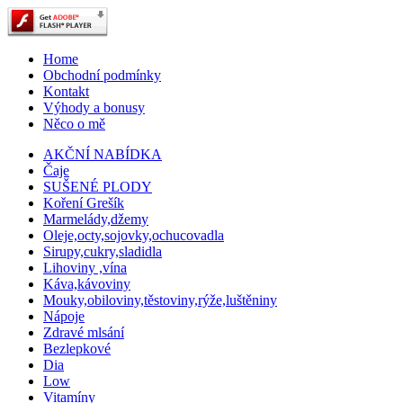
Home
Obchodní podmínky
Kontakt
Výhody a bonusy
Něco o mě
AKČNÍ NABÍDKA
Čaje
SUŠENÉ PLODY
Koření Grešík
Marmelády,džemy
Oleje,octy,sojovky,ochucovadla
Sirupy,cukry,sladidla
Lihoviny ,vína
Káva,kávoviny
Mouky,obiloviny,těstoviny,rýže,luštěniny
Nápoje
Zdravé mlsání
Bezlepkové
Dia
Low
Vitamíny