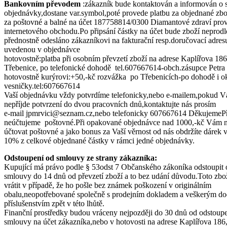
Bankovním převodem
:zákazník bude kontaktován a informován o 
objednávky,dostane var.symbol,poté provede platbu za objednané zb
za poštovné a balné na účet 187758814/0300 Diamantové zdraví pro
internetového obchodu.Po připsání částky na účet bude zboží neprodl
přednostně odesláno zákazníkovi na fakturační resp.doručovací adres
uvedenou v objednávce
hotovostně:platba při osobním převzetí zboží na adrese Kaplířova 186
Třebenice, po telefonické dohodě tel.607667614-obch.zásupce Petr
hotovostně kurýrovi:+50,-kč rozvážka po Třebenicích-po dohodě i o
vesničky.tel:607667614
Vaší objednávku vždy potvrdíme telefonicky,nebo e-mailem,pokud 
nepříjde potvrzení do dvou pracovních dnů,kontaktujte nás prosím
e-mail jpmrvici@seznam.cz,nebo telefonicky 607667614 DěkujemeP
neúčtujeme poštovné.Při opakované objednávce nad 1000,-kč Vám
účtovat poštovné a jako bonus za Vaší věrnost od nás obdržíte dárek 
10% z celkové objednané částky v rámci jedné objednávky.
Odstoupení od smlouvy ze strany zákazníka:
Kupující má právo podle § 53odst 7 Občanského zákoníka odstoupit 
smlouvy do 14 dnů od převzetí zboží a to bez udání důvodu.Toto zb
vrátit v případě, že ho pošle bez známek poškození v originálním
obalu,neopotřebované společně s prodejním dokladem a veškerým 
příslušenstvím zpět v této lhůtě.
Finanční prostředky budou vráceny nejpozději do 30 dnů od odstoup
smlouvy na účet zákazníka,nebo v hotovosti na adrese Kaplířova 186