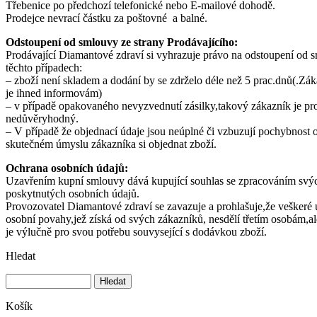
Třebenice po předchozí telefonické nebo E-mailové dohodě.
Prodejce nevrací částku za poštovné a balné.
Odstoupení od smlouvy ze strany Prodávajícího:
Prodávající Diamantové zdraví si vyhrazuje právo na odstoupení od 
těchto případech:
– zboží není skladem a dodání by se zdrželo déle než 5 prac.dnů(.Zá
je ihned informovám)
– v případě opakovaného nevyzvednutí zásilky,takový zákazník je pr
nedůvěryhodný.
– V případě že objednací údaje jsou neúplné či vzbuzují pochybnost 
skutečném úmyslu zákazníka si objednat zboží.
Ochrana osobních údajů:
Uzavřením kupní smlouvy dává kupující souhlas se zpracováním svý
poskytnutých osobních údajů.
Provozovatel Diamantové zdraví se zavazuje a prohlašuje,že veškeré 
osobní povahy,jež získá od svých zákazníků, nesdělí třetím osobám,al
je výlučně pro svou potřebu souvysející s dodávkou zboží.
Hledat
Košík