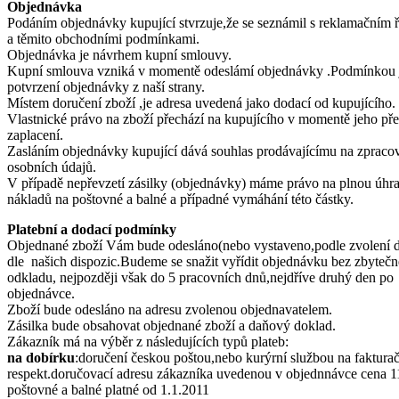
Objednávka
Podáním objednávky kupující stvrzuje,že se seznámil s reklamačním
a těmito obchodními podmínkami.
Objednávka je návrhem kupní smlouvy.
Kupní smlouva vzniká v momentě odeslámí objednávky .Podmínkou 
potvrzení objednávky z naší strany.
Místem doručení zboží ,je adresa uvedená jako dodací od kupujícího.
Vlastnické právo na zboží přechází na kupujícího v momentě jeho pře
zaplacení.
Zasláním objednávky kupující dává souhlas prodávajícímu na zpraco
osobních údajů.
V případě nepřevzetí zásilky (objednávky) máme právo na plnou úhr
nákladů na poštovné a balné a případné vymáhání této částky.
Platební a dodací podmínky
Objednané zboží Vám bude odesláno(nebo vystaveno,podle zvolení 
dle našich dispozic.Budeme se snažit vyřídit objednávku bez zbyteč
odkladu, nejpozději však do 5 pracovních dnů,nejdříve druhý den po 
objednávce.
Zboží bude odesláno na adresu zvolenou objednavatelem.
Zásilka bude obsahovat objednané zboží a daňový doklad.
Zákazník má na výběr z následujících typů plateb:
na dobírku
:doručení českou poštou,nebo kurýrní službou na fakturač
respekt.doručovací adresu zákazníka uvedenou v objednnávce cena 1
poštovné a balné platné od 1.1.2011