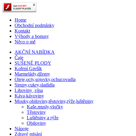
Home
Obchodní podmínky
Kontakt
Výhody a bonusy
Něco o mě
AKČNÍ NABÍDKA
Čaje
SUŠENÉ PLODY
Koření Grešík
Marmelády,džemy
Oleje,octy,sojovky,ochucovadla
Sirupy,cukry,sladidla
Lihoviny ,vína
Káva,kávoviny
Mouky,obiloviny,těstoviny,rýže,luštěniny
Kaše.musly,vločky
Těstoviny
Luštěniny a rýže
Obiloviny
Nápoje
Zdravé mlsání