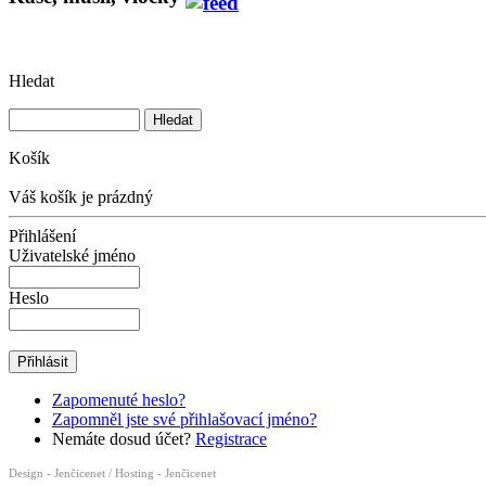
Hledat
Košík
Váš košík je prázdný
Přihlášení
Uživatelské jméno
Heslo
Zapomenuté heslo?
Zapomněl jste své přihlašovací jméno?
Nemáte dosud účet?
Registrace
Design - Jenčicenet
/
Hosting - Jenčicenet