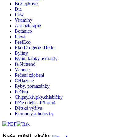
Bezlepkové
Dia
Low
Vitamíny
Aromaterapie
Botanico
Pleva
FeelEco
Eko Drogerie -Dedra
Byliny
Bylin. kapky, extrakty
fa.Nutrend
Vánoce
Pečení,zdobení
CHlazené
Ryby, pomazánky
Pečivo
Chipsy,křupky,chlebíčky
Péče o tělo - Přírodní
Dětská výživa
Kompoty a hotovky
Kaše, müsli, vločky