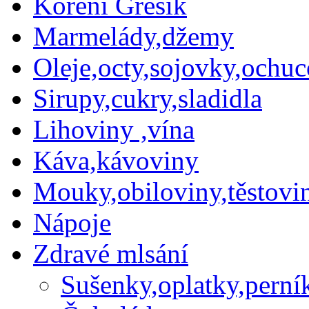
Koření Grešík
Marmelády,džemy
Oleje,octy,sojovky,ochu
Sirupy,cukry,sladidla
Lihoviny ,vína
Káva,kávoviny
Mouky,obiloviny,těstovin
Nápoje
Zdravé mlsání
Sušenky,oplatky,perní