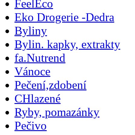
FeelEco
Eko Drogerie -Dedra
Byliny
Bylin. kapky, extrakty
fa.Nutrend
Vánoce
Pečení,zdobení
CHlazené
Ryby, pomazánky
Pečivo