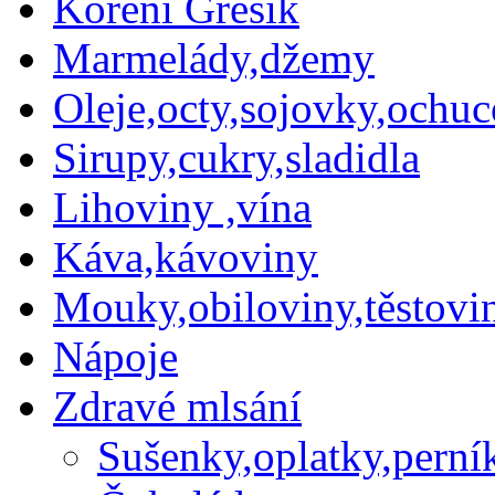
Koření Grešík
Marmelády,džemy
Oleje,octy,sojovky,ochu
Sirupy,cukry,sladidla
Lihoviny ,vína
Káva,kávoviny
Mouky,obiloviny,těstovin
Nápoje
Zdravé mlsání
Sušenky,oplatky,perní