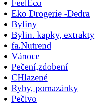
FeelEco
Eko Drogerie -Dedra
Byliny
Bylin. kapky, extrakty
fa.Nutrend
Vánoce
Pečení,zdobení
CHlazené
Ryby, pomazánky
Pečivo